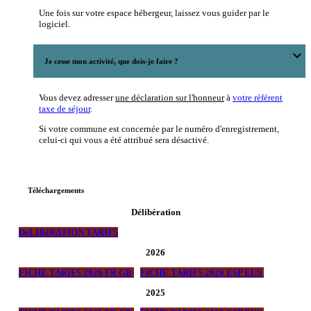
Une fois sur votre espace hébergeur, laissez vous guider par le
logiciel.
expand_more
Je cesse mon activité, que dois-je faire ?
Vous devez adresser
une déclaration sur l'honneur
à
votre référent
taxe de séjour
.
Si votre commune est concernée par le numéro d'enregistrement,
celui-ci qui vous a été attribué sera désactivé.
Téléchargements
Délibération
DéLIBéRATION TARIFS
2026
FICHE TARIFS 2026 FR GB
FICHE TARIFS 2026 ESP EUS
2025