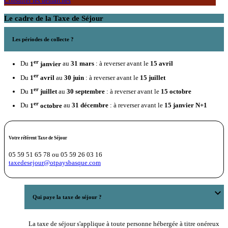
Consulter les démarches
Le cadre de la Taxe de Séjour
Les périodes de collecte ?
er
Du
1
janvier
au
31 mars
: à reverser avant le
15 avril
er
Du
1
avril
au
30 juin
: à reverser avant le
15 juillet
er
Du
1
juillet
au
30 septembre
: à reverser avant le
15 octobre
er
Du
1
octobre
au
31 décembre
: à reverser avant le
15 janvier N+1
Votre référent Taxe de Séjour
05 59 51 65 78 ou 05 59 26 03 16
taxedesejour@otpaysbasque.com
expand_more
Qui paye la taxe de séjour ?
La taxe de séjour s'applique à toute personne hébergée à titre onéreux