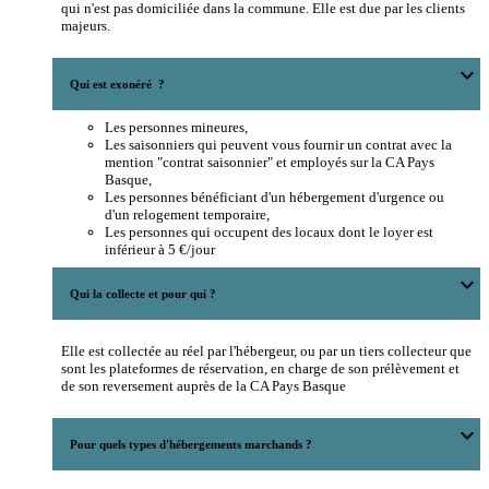
qui n'est pas domiciliée dans la commune. Elle est due par les clients
majeurs.
expand_more
Qui est exonéré ?
Les personnes mineures,
Les saisonniers qui peuvent vous fournir un contrat avec la
mention "contrat saisonnier" et employés sur la CA Pays
Basque,
Les personnes bénéficiant d'un hébergement d'urgence ou
d'un relogement temporaire,
Les personnes qui occupent des locaux dont le loyer est
inférieur à 5 €/jour
expand_more
Qui la collecte et pour qui ?
Elle est collectée au réel par l'hébergeur, ou par un tiers collecteur que
sont les plateformes de réservation, en charge de son prélèvement et
de son reversement auprès de la CA Pays Basque
expand_more
Pour quels types d'hébergements marchands ?