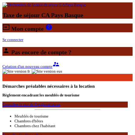
Taxe de séjour CA Pays Basque
input
help
Mon compte
Se connecter
person
Pas encore de compte ?
supervisor_account
Création d'un nouveau compte
Démarches préalables nécessaires à la location
Règlement encadrant les meublés de tourisme
Consulter le site de l'agglomération
Meublés de tourisme
Chambres d'hôtes
Chambres chez l'habitant